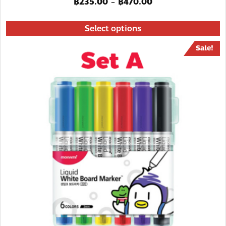
฿
235.00
฿
470.00
–
Select options
Sale!