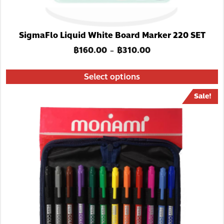
SigmaFlo Liquid White Board Marker 220 SET
฿
160.00
฿
310.00
–
Select options
Sale!