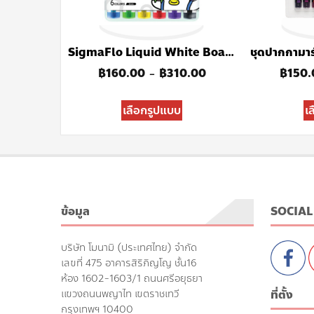
SigmaFlo Liquid White Board Marker 220 SET
฿
160.00
฿
310.00
฿
150.
–
เลือกรูปแบบ
เ
ข้อมูล
SOCIAL
บริษัท โมนามิ (ประเทศไทย) จำกัด
เลขที่ 475 อาคารสิริภิญโญ ชั้น16
ห้อง 1602-1603/1 ถนนศรีอยุธยา
ที่ตั้ง
แขวงถนนพญาไท เขตราชเทวี
กรุงเทพฯ 10400