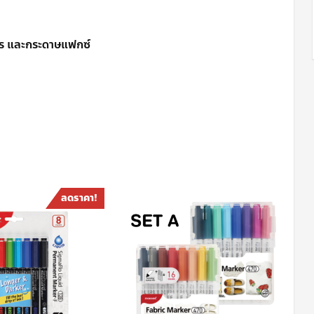
าร และกระดาษแฟกซ์
ลดราคา!